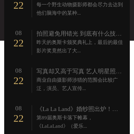
22
每一个野生动物摄影师都会尽力去达到
他们脑海中的某种...
08
拍照避免用错光 到底有什么技巧？
22
昨天的奥斯卡颁奖典礼上，最后的最佳
影片奖竟然出了大...
08
写真却又高于写真 艺人明星照拍摄经验分享
22
商业自由摄影师涉猎的范围会比较广
泛，演员、艺人宣传...
08
《La La Land》婚纱照出炉！最浪漫不过星空下与你共舞
22
第89届奥斯卡落下帷幕，
《LaLaLand》（爱乐...